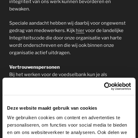
integriteit van ons werk kunnen bevorderen en
bewaken.
Speciale aandacht hebben wij daarbij voor ongewenst
gedrag van medewerkers. Kijk
hier
voor de landelijke
Integriteitscode die door onze organisatie van harte
wordt onderschreven en die wij ook binnen onze
organisatie actief uitdragen.
Vertrouwenspersonen
Bij het werken voor de voedselbank kun je als
vrijwilliger te maken krijgen met ongewenst gedrag
zoals pesten, discriminatie, (seksuele) intimidatie of
agressie en geweld op de werkvloer. Je kunt natuurlijk
met je probleem naar een coördinator of bestuurslid
Deze website maakt gebruik van cookies
toegaan. Maar soms bestaat de behoefte om met
We gebruiken cookies om content en advertenties te
iemand anders, meer anoniem, vertrouwelijk te praten.
personaliseren, om functies voor social media te bieden
Daarvoor zijn er vertrouwenspersonen waarvan iedere
en om ons websiteverkeer te analyseren. Ook delen we
vrijwilliger van onze organisatie gebruik kan maken.